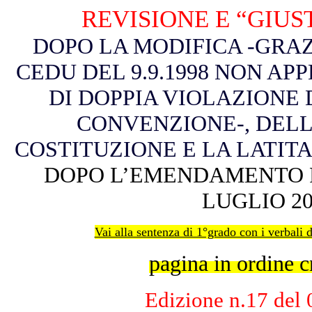
REVISIONE E “GIUS
DOPO LA MODIFICA -GRA
CEDU DEL 9.9.1998 NON AP
DI DOPPIA VIOLAZIONE 
CONVENZIONE-, DELL
COSTITUZIONE
E LA LATIT
DOPO L’EMENDAMENTO 
LUGLIO 20
Vai alla sentenza di 1°grado con i verbali 
pagina in ordine 
Ediz
ione n.17 del