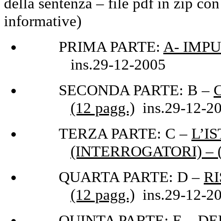
della sentenza – file pdf in zip c
informative)
PRIMA PARTE:
A- IMPU
ins.29-12-2005
SECONDA PARTE: B –
(12 pagg.)
ins.29-12-2
TERZA PARTE: C –
L’I
(INTERROGATORI) – (
QUARTA PARTE: D –
R
(12 pagg.)
ins.29-12-2
QUINTA PARTE: E –
DE