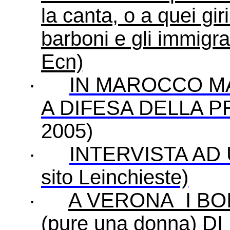
la canta, o a quei gi
barboni e gli immigr
Ecn)
·
IN MAROCCO M
A DIFESA DELLA P
2005)
·
INTERVISTA AD
sito Leinchieste)
·
A VERONA
I B
(pure una donna)