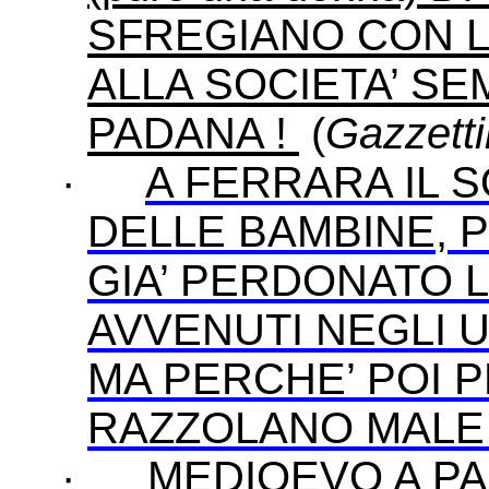
SFREGIANO CON L
ALLA SOCIETA’ SE
PADANA !
(
Gazzett
·
A FERRARA IL 
DELLE BAMBINE, P
GIA’ PERDONATO LE
AVVENUTI NEGLI U
MA PERCHE’ POI 
RAZZOLANO MALE ?
·
MEDIOEVO A PAD