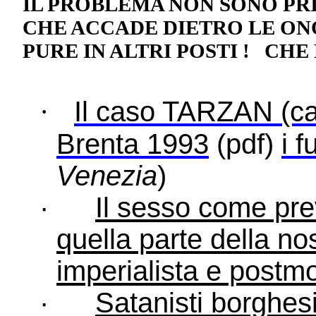
IL PROBLEMA NON SONO PRI
CHE ACCADE DIETRO LE ON
PURE IN ALTRI POSTI !
CHE 
·
Il caso TARZAN (car
Brenta 1993
(pdf)
i f
Venezia
)
·
Il sesso come pre
quella parte della no
imperialista e postm
·
Satanisti borghe