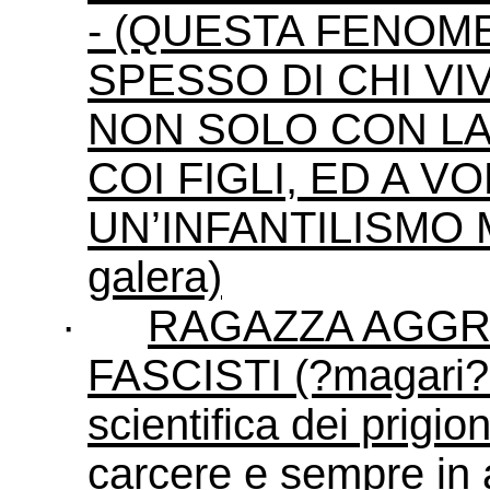
- (QUESTA FENOM
SPESSO DI CHI VI
NON SOLO CON LA
COI FIGLI, ED A 
UN’INFANTILISMO MA
galera)
·
RAGAZZA AGGRE
FASCISTI (?magari? 
scientifica dei prigio
carcere e sempre in a