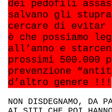
dei pedofili assas
salvano gli stupra
cercare di evitar 
è che possiamo leg
all’anno e starcen
prossimi 500.000 p
prevenzione “antit
d’altro genere !!!
NON DISDEGNAMO, DA P
AI SITI CHE POI HANN